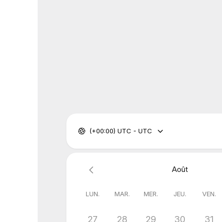
(+00:00) UTC - UTC
Août
LUN.
MAR.
MER.
JEU.
VEN.
27
28
29
30
31