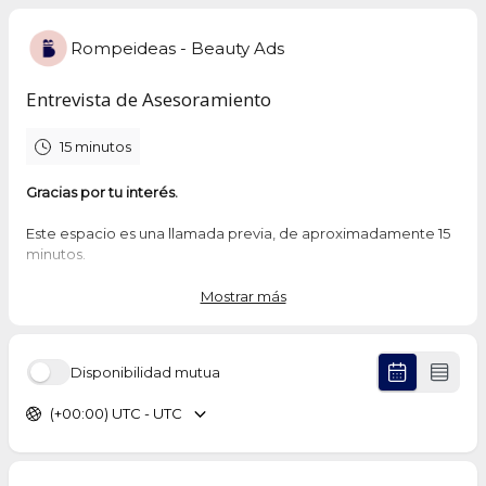
Rompeideas - Beauty Ads
Entrevista de Asesoramiento
15 minutos
Gracias por tu interés.
Este espacio es una llamada previa, de aproximadamente 15
minutos.
Esta llamada no es solo para que tú conozcas como
Mostrar más
podemos ayudarte con tu negocio.
También es una oportunidad para que
nosotras conozcamos
tu situación, tus objetivos y tu disposición real para
Disponibilidad mutua
implementar cualquiera de nuestras formaciones
.
(+00:00) UTC - UTC
Queremos que el paso por Beauty ADS sea una experiencia
transformadora.
Y eso solo sucede cuando hay claridad y compromiso.