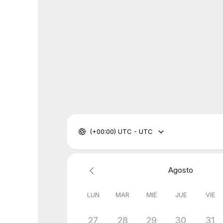
(+00:00) UTC - UTC
Agosto
LUN
MAR
MIÉ
JUE
VIE
27
28
29
30
31