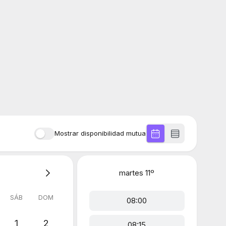
Mostrar disponibilidad mutua
martes
11º
SÁB
DOM
08:00
1
2
08:15