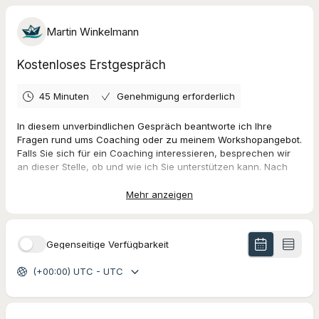
Martin Winkelmann
Kostenloses Erstgespräch
45 Minuten
Genehmigung erforderlich
In diesem unverbindlichen Gespräch beantworte ich Ihre
Fragen rund ums Coaching oder zu meinem Workshopangebot.
Falls Sie sich für ein Coaching interessieren, besprechen wir
an dieser Stelle, ob und wie ich Sie unterstützen kann. Nach
unserem Gespräch entscheiden Sie in aller Ruhe, ob Sie mit mir
arbeiten möchten.
Mehr anzeigen
Sobald ich Ihre Anfrage bestätigt habe, bekommen Sie
eine
Einladung zu einem Gespräch via Zoom
. Sollten Sie eine
Gegenseitige Verfügbarkeit
andere Plattform bevorzugen, schreiben Sie mir das gerne ins
Formular oder kontaktieren Sie mich direkt (s.u.).
(+00:00) UTC - UTC