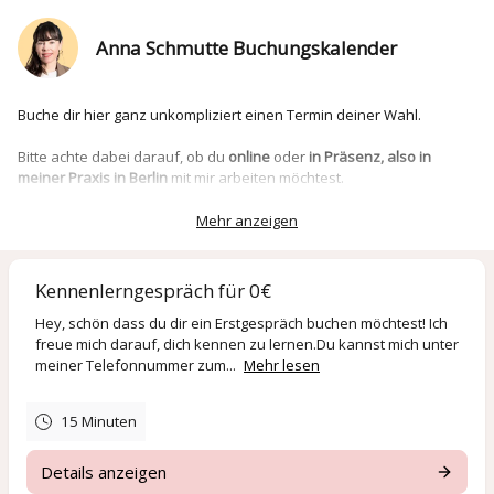
Anna Schmutte Buchungskalender
Buche dir hier ganz unkompliziert einen Termin deiner Wahl.
Bitte achte dabei darauf, ob du
online
oder
in Präsenz, also in
meiner Praxis in Berlin
mit mir arbeiten möchtest.
Termine, die nicht eingehalten werden können, müssen mindestens
Mehr anzeigen
48 Stunden vorher
abgesagt werden.
Kennenlerngespräch für 0€
________________
Hey, schön dass du dir ein Erstgespräch buchen möchtest! Ich
freue mich darauf, dich kennen zu lernen.Du kannst mich unter
Book an appointment of your choice here.
meiner Telefonnummer zum...
Mehr lesen
Please note that in-person appointments are only available
Wednesday through Friday.
15 Minuten
Online appointments are available in all weekdays: Monday through
Friday.
Details anzeigen
Appointments that cannot be kept must be canceled at least 48
hours in advance.