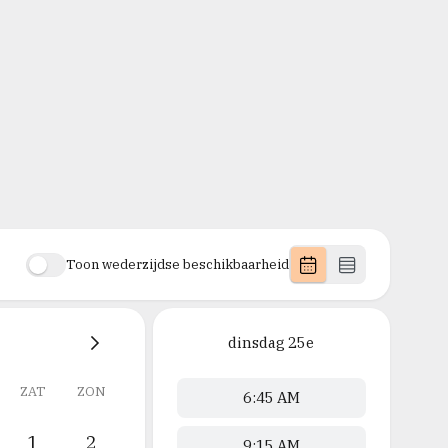
Toon wederzijdse beschikbaarheid
dinsdag
25e
ZAT
ZON
6:45 AM
1
2
9:15 AM