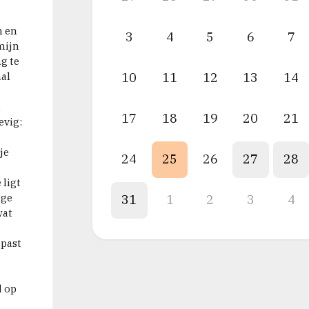
n en
3
4
5
6
7
mijn
g te
aal
10
11
12
13
14
h
17
18
19
20
21
evig:
je
24
25
26
27
28
 ligt
age
31
1
2
3
4
wat
epast
d op