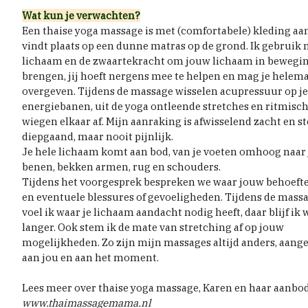
Wat kun je verwachten?
Een thaise yoga massage is met (comfortabele) kleding aa
vindt plaats op een dunne matras op de grond. Ik gebruik 
lichaam en de zwaartekracht om jouw lichaam in bewegin
brengen, jij hoeft nergens mee te helpen en mag je helem
overgeven. Tijdens de massage wisselen acupressuur op je
energiebanen, uit de yoga ontleende stretches en ritmisc
wiegen elkaar af. Mijn aanraking is afwisselend zacht en st
diepgaand, maar nooit pijnlijk.
Je hele lichaam komt aan bod, van je voeten omhoog naar 
benen, bekken armen, rug en schouders.
Tijdens het voorgesprek bespreken we waar jouw behoefte
en eventuele blessures of gevoeligheden. Tijdens de mass
voel ik waar je lichaam aandacht nodig heeft, daar blijf ik 
langer. Ook stem ik de mate van stretching af op jouw
mogelijkheden. Zo zijn mijn massages altijd anders, aang
aan jou en aan het moment.
Lees meer over thaise yoga massage, Karen en haar aanbo
www.thaimassagemama.nl