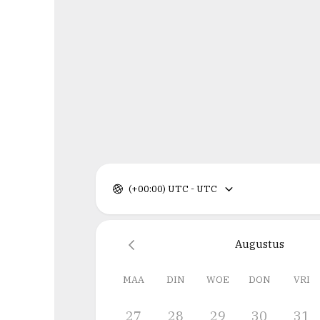
(+00:00) UTC - UTC
Augustus
MAA
DIN
WOE
DON
VRI
27
28
29
30
31