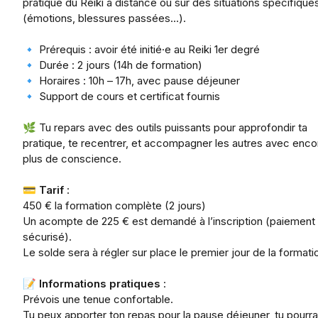
pratique du Reiki à distance ou sur des situations spécifique
(émotions, blessures passées…).
🔹 Prérequis : avoir été initié·e au Reiki 1er degré
🔹 Durée : 2 jours (14h de formation)
🔹 Horaires : 10h – 17h, avec pause déjeuner
🔹 Support de cours et certificat fournis
🌿 Tu repars avec des outils puissants pour approfondir ta
pratique, te recentrer, et accompagner les autres avec enco
plus de conscience.
💳
Tarif
:
450 € la formation complète (2 jours)
Un acompte de 225 € est demandé à l’inscription (paiement
sécurisé).
Le solde sera à régler sur place le premier jour de la formati
📝
Informations pratiques
:
Prévois une tenue confortable.
Tu peux apporter ton repas pour la pause déjeuner, tu pourr