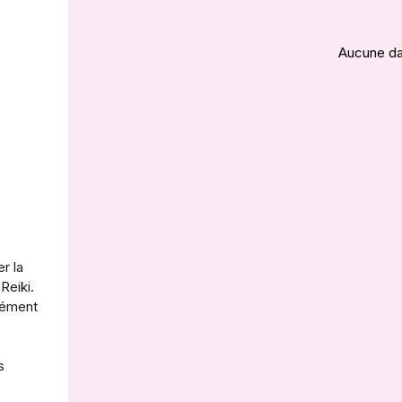
Aucune da
r la
Reiki.
ndément
s