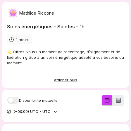
Mathilde Riccone
Soins énergétiques - Saintes - 1h
1 heure
💫 Offrez-vous un moment de recentrage, d’alignement et de
libération grâce à un soin énergétique adapté à vos besoins du
moment.
✨ Séance d’1h au cabinet.
Afficher plus
Vous pourrez choisir le soin qui vous appelle parmi :
🌿 Reiki
🌿 Access Bars
Disponibilité mutuelle
🌿 Bols tibétains
🌿 Libération karmique
(+00:00) UTC - UTC
🌿 Soin intuitif
🌿 Reiki karmique
🌿 Libération de l’âme