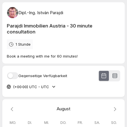
Dipl.-Ing. István Parajdi
Parajdi Immobilien Austria - 30 minute
consultation
1 Stunde
Book a meeting with me for 60 minutes!
Gegenseitige Verfügbarkeit
(+00:00) UTC - UTC
August
MO.
DI.
MI.
DO.
FR.
SA.
SO.