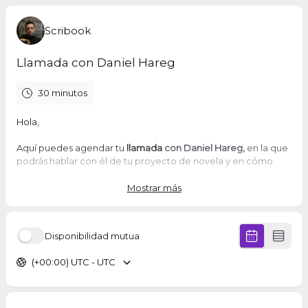
Scribook
Llamada con Daniel Hareg
30 minutos
Hola,
Aquí puedes agendar tu
llamada
con Daniel Hareg,
en la que
podrás hablar con él de tu proyecto de novela y en cómo
enfocarlo.
Mostrar más
Pasos a seguir:
Selecciona el día y la hora deseados.
Disponibilidad mutua
Confirma tu reserva añadiendo tus datos
Pulsa el botón "Agendar evento".
(+00:00) UTC - UTC
Inmediatamente, recibirás el enlace para la conexión en tu
correo.