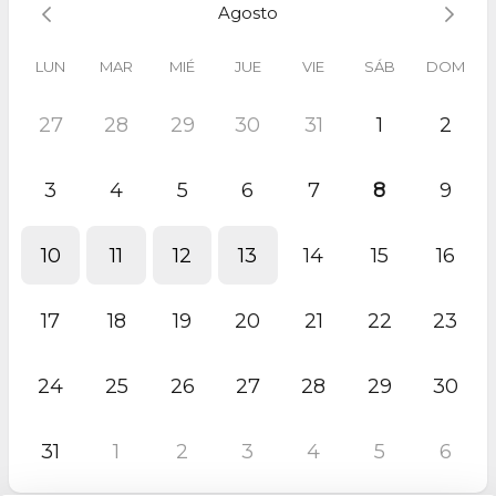
Agosto
Si no puedes conectar el día previsto, por favor
cancela o
reagenda tu llamada con suficiente antelación.
LUN
MAR
MIÉ
JUE
VIE
SÁB
DOM
Un saludo,
27
28
29
30
31
1
2
Equipo Scribook
www.scribook.com
3
4
5
6
7
8
9
10
11
12
13
14
15
16
17
18
19
20
21
22
23
24
25
26
27
28
29
30
31
1
2
3
4
5
6