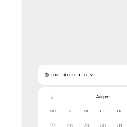
(+00:00) UTC - UTC
August
MO.
DI.
MI.
DO.
FR.
27
28
29
30
31