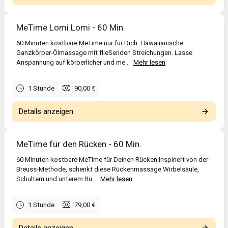
MeTime Lomi Lomi - 60 Min.
60 Minuten kostbare MeTime nur für Dich. Hawaiianische
Ganzkörper-Ölmassage mit fließenden Streichungen. Lasse
Anspannung auf körperlicher und me...
Mehr lesen
1 Stunde
90,00 €
Details anzeigen
MeTime für den Rücken - 60 Min.
60 Minuten kostbare MeTime für Deinen Rücken.Inspiriert von der
Breuss-Methode, schenkt diese Rückenmassage Wirbelsäule,
Schultern und unterem Rü...
Mehr lesen
1 Stunde
79,00 €
Details anzeigen