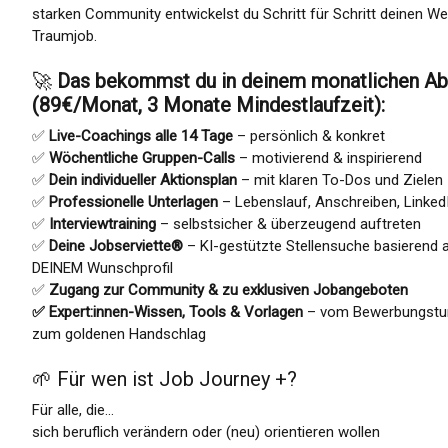
starken Community entwickelst du Schritt für Schritt deinen 
Traumjob.
🚀
Das bekommst du in deinem monatlichen A
(89€/Monat, 3 Monate Mindestlaufzeit):
✅
Live-Coachings alle 14 Tage
– persönlich & konkret
✅
Wöchentliche Gruppen-Calls
– motivierend & inspirierend
✅
Dein individueller Aktionsplan
– mit klaren To-Dos und Zielen
✅
Professionelle Unterlagen
– Lebenslauf, Anschreiben, Linked
✅
Interviewtraining
– selbstsicher & überzeugend auftreten
✅
Deine Jobserviette®
– KI-gestützte Stellensuche basierend 
DEINEM Wunschprofil
✅
Zugang zur Community & zu exklusiven Jobangeboten
✅ Expert:innen-Wissen, Tools & Vorlagen
– vom Bewerbungstur
zum goldenen Handschlag
🌱 Für wen ist Job Journey +?
Für alle, die…
sich beruflich verändern oder (neu) orientieren wollen