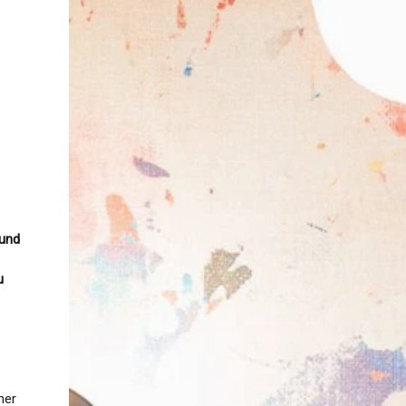
e
 und
u
ner