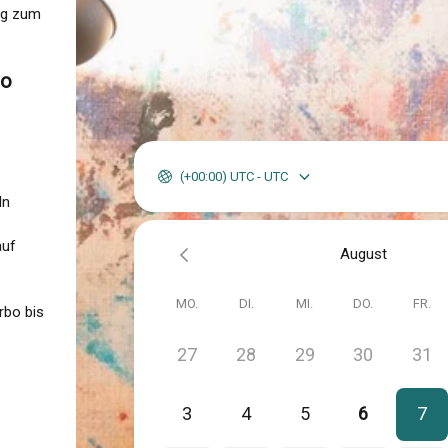
Weg zum
bo
(+00:00) UTC - UTC
In
auf
August
MO.
DI.
MI.
DO.
FR.
bo bis
27
28
29
30
31
3
4
5
6
7