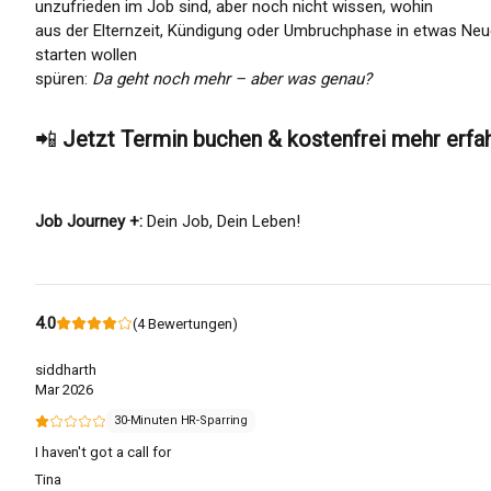
unzufrieden im Job sind, aber noch nicht wissen, wohin
aus der Elternzeit, Kündigung oder Umbruchphase in etwas Ne
starten wollen
spüren:
Da geht noch mehr – aber was genau?
📲
Jetzt Termin buchen & kostenfrei mehr erfa
Job Journey +:
Dein Job, Dein Leben!
4.0
(
4
Bewertungen
)
siddharth
Mar 2026
30-Minuten HR-Sparring
I haven't got a call for
Tina