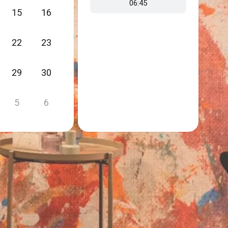
06:45
15
16
22
23
29
30
5
6