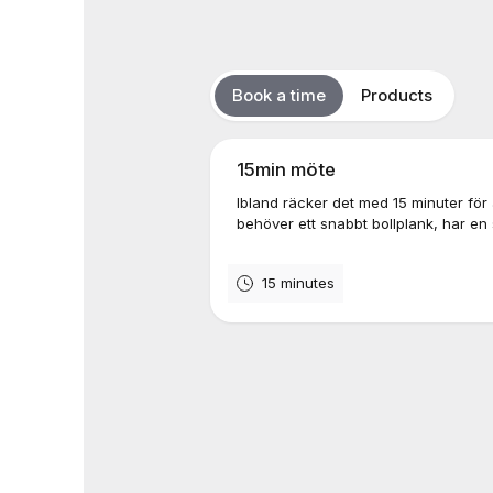
Book a time
Products
15min möte
Ibland räcker det med 15 minuter för a
behöver ett snabbt bollplank, har en s
15 minutes