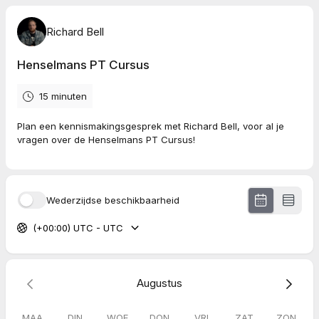
Richard Bell
Henselmans PT Cursus
15 minuten
Plan een kennismakingsgesprek met Richard Bell, voor al je
vragen over de Henselmans PT Cursus!
Wederzijdse beschikbaarheid
(+00:00) UTC - UTC
Augustus
MAA
DIN
WOE
DON
VRI
ZAT
ZON