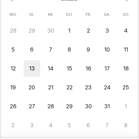
Der Vortrag findet in unserem Bürogebäude in Berlin
Grunewald statt.
MO.
DI.
MI.
DO.
FR.
SA.
SO.
Die Adresse lautet:
PecuniArs Gesellschaft für strategische Anlageberatung mbh
Koenigsallee 72
28
29
30
1
2
3
4
14193 Berlin
Den Eingang finden Sie über die Höhmannstraße 13. In dieser
Straße können Sie auch parken, wenn Sie mit dem Auto
5
6
7
8
9
10
11
anreisen.
12
13
14
15
16
17
18
19
20
21
22
23
24
25
26
27
28
29
30
31
1
2
3
4
5
6
7
8