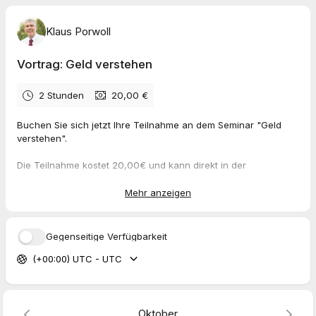
Klaus Porwoll
Vortrag: Geld verstehen
2 Stunden
20,00 €
Buchen Sie sich jetzt Ihre Teilnahme an dem Seminar "Geld
verstehen".
Die Teilnahme kostet 20,00€ und kann direkt in der
Buchungsmaske bezahlt werden. Die Hälfte der
Teilnahmegebühr wird von uns an wohltätige Zwecke
Mehr anzeigen
gespendet.
Der Abend ist in
zwei 45-minütige Vortragsblöcke
gegliedert.
Gegenseitige Verfügbarkeit
Dazwischen gibt es eine
15-minütige Pause
mit
Canapés
,
(+00:00) UTC - UTC
Getränken
und Gelegenheit zum
Austausch und für erste
Fragen
.
Auch
im Anschluss an den Vortrag
haben Sie nochmals die
Möglichkeit, Ihre Fragen persönlich zu stellen.
Oktober