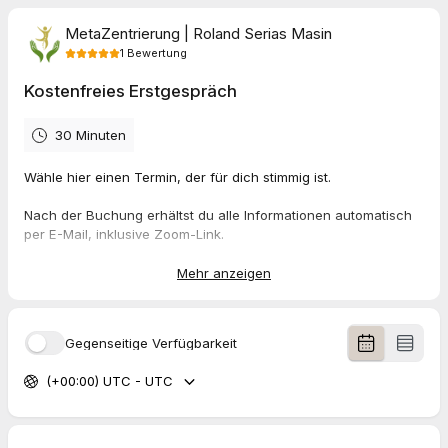
MetaZentrierung | Roland Serias Masin
1
Bewertung
Kostenfreies Erstgespräch
30 Minuten
Wähle hier einen Termin, der für dich stimmig ist.
Nach der Buchung erhältst du alle Informationen automatisch
per E-Mail, inklusive Zoom-Link.
Andere Formen (Telefon, WhatsApp, Telegram oder FaceTime)
sind nach Absprache möglich.
Mehr anzeigen
Ich freue mich auf unser Kennenlernen.
Herzliche Grüße
Gegenseitige Verfügbarkeit
Roland Serias Masin
(+00:00) UTC - UTC
5.0
(
1
Bewertung
)