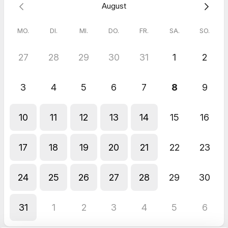
August
Nicole
Nov 2025
Feinenergetische Wirbelsäulen-Zentrierung (30 Minuten Sitzung)
MO.
DI.
MI.
DO.
FR.
SA.
SO.
Alles super!
27
28
29
30
31
1
2
Antwort vom Gastgeber
Vielen Dank für die Bewertung 🙏
3
4
5
6
7
8
9
10
11
12
13
14
15
16
17
18
19
20
21
22
23
24
25
26
27
28
29
30
31
1
2
3
4
5
6