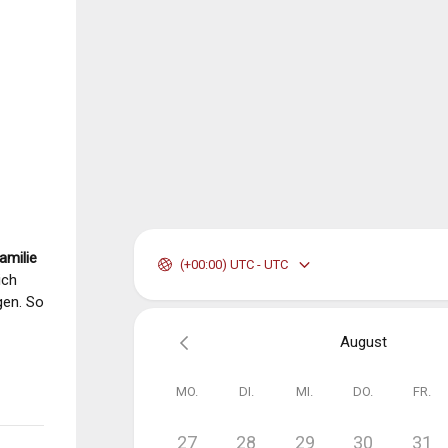
amilie
(+00:00) UTC - UTC
ich
gen. So
August
MO.
DI.
MI.
DO.
FR.
27
28
29
30
31