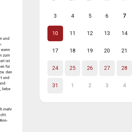
3
4
5
6
7
10
11
12
13
14
in und
n-
t wenn
17
18
19
20
21
um zum
it ist
en für
24
25
26
27
28
bzw. den
rt und
 und
31
1
2
3
4
 liebe
ch mehr
cht.
 Ann-