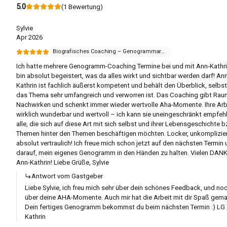
5.0
(
1
Bewertung
)
Sylvie
Apr 2026
Biografisches Coaching – Genogrammarbeit
Ich hatte mehrere Genogramm-Coaching Termine bei und mit Ann-Kathr
bin absolut begeistert, was da alles wirkt und sichtbar werden darf! An
Kathrin ist fachlich äußerst kompetent und behält den Überblick, selbs
das Thema sehr umfangreich und verworren ist. Das Coaching gibt Ra
Nachwirken und schenkt immer wieder wertvolle Aha-Momente. Ihre Arbe
wirklich wunderbar und wertvoll – ich kann sie uneingeschränkt empfehl
alle, die sich auf diese Art mit sich selbst und ihrer Lebensgeschichte 
Themen hinter den Themen beschäftigen möchten. Locker, unkomplizie
absolut vertraulich! Ich freue mich schon jetzt auf den nächsten Termin
darauf, mein eigenes Genogramm in den Händen zu halten. Vielen DANK,
Ann-Kathrin! Liebe Grüße, Sylvie
Antwort vom Gastgeber
Liebe Sylvie, ich freu mich sehr über dein schönes Feedback, und no
über deine AHA-Momente. Auch mir hat die Arbeit mit dir Spaß gema
Dein fertiges Genogramm bekommst du beim nächsten Termin :) LG
Kathrin