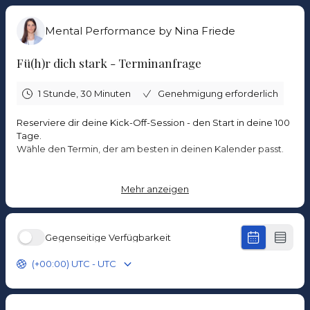
Mental Performance by Nina Friede
Fü(h)r dich stark - Terminanfrage
1 Stunde, 30 Minuten
Genehmigung erforderlich
Reserviere dir deine Kick-Off-Session - den Start in deine 100
Tage.
Wähle den Termin, der am besten in deinen Kalender passt.
Die Rechnung erhältst du separat per E-Mail.
Dein Kickoff wird nach Zahlungseingang verbindlich
Mehr anzeigen
bestätigt.
Sollte keiner der Termine passen, melde dich kurz bei mir -
Gegenseitige Verfügbarkeit
wir finden eine Lösung.
(+00:00) UTC - UTC
Ich freue mich auf dich.