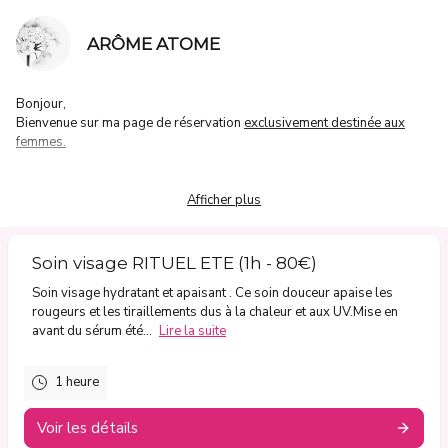
ARÔME ATOME
Bonjour,
Bienvenue sur ma page de réservation
exclusivement destinée aux
femmes.
Choisissez
un moment rien que pour vous!
Afficher plus
Pour votre soin visage, j'ai choisi la marque Phyt's, bio et naturelle
Pour votre massage, j'ai choisi la marque Altéarah, bio et naturelle qui
met en avant l'aromathérapie, l'olfactothérapie et la chromothérapie.
Soin visage RITUEL ETE (1h - 80€)
Soin visage hydratant et apaisant . Ce soin douceur apaise les
Souvent, il est temps de prendre une pause, ceci est votre luxe.
rougeurs et les tiraillements dus à la chaleur et aux UV.Mise en
avant du sérum été...
Lire la suite
Au plaisir de vous voir dans mon institut,
Christine
1 heure
Merci de respecter votre rendez-vous.
Si vous devez le modifier ou l'annuler, veuillez me contacter par
Voir les détails
téléphone (0479/539.820) le plus rapidement possible.