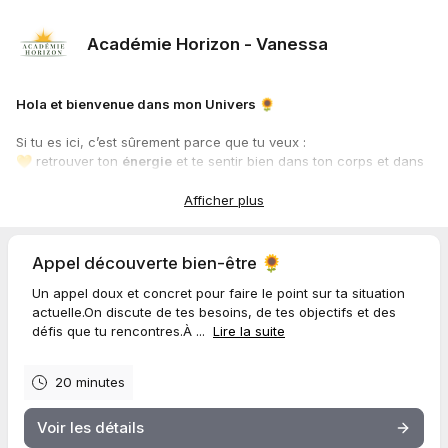
Académie Horizon - Vanessa
Hola et bienvenue dans mon Univers 🌻
Si tu es ici, c’est sûrement parce que tu veux :
💛 retrouver ton
énergie
et te sentir bien dans ton corps et dans
ta tête.
💛 arrêter de courir partout sans jamais prendre de temps pour
Afficher plus
toi.
💛 avancer vers plus d’
équilibre
, de
douceur
et de
joie
.
Appel découverte bien-être 🌻
Ou peut-être que tu es ici pour autre chose…
Un appel doux et concret pour faire le point sur ta situation
💛 développer ta
visibilité
en ligne
actuelle.On discute de tes besoins, de tes objectifs et des
💛 structurer ton
tunnel de vente
défis que tu rencontres.À ...
Lire la suite
💛 améliorer tes résultats avec la
pub Meta
ou ton
copywriting
Ce que je t’offre ?
20 minutes
Un accompagnement qui s’adapte à toi, selon où tu en es.
Voir les détails
✨ D’un côté, un espace bienveillant pour te reconnecter à toi,
retrouver ton énergie et remettre du sens dans ton quotidien.