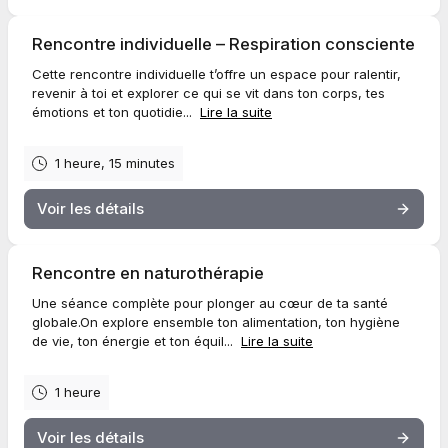
✨ De l’autre, une expertise stratégique en visibilité pour t’aider à
faire grandir ton entreprise (réseaux sociaux, tunnels de vente,
Rencontre individuelle – Respiration consciente
publicité Meta, rédaction persuasive).
Cette rencontre individuelle t’offre un espace pour ralentir,
revenir à toi et explorer ce qui se vit dans ton corps, tes
Que ce soit dans ta vie ou dans ton entreprise,
émotions et ton quotidie...
Lire la suite
tout commence par l’alignement.
Alors… prête à avancer, à ton rythme ?
1 heure, 15 minutes
Et si aucun horaire ne te convient, pas de souci.
Écris-moi directement à
info@academiehorizon.com
ou appelle-
Voir les détails
moi au 819 616-2494 et on trouvera le moment parfait pour toi. 😉
Vanessa 🫶🏻
Rencontre en naturothérapie
Une séance complète pour plonger au cœur de ta santé
globale.On explore ensemble ton alimentation, ton hygiène
de vie, ton énergie et ton équil...
Lire la suite
1 heure
Voir les détails