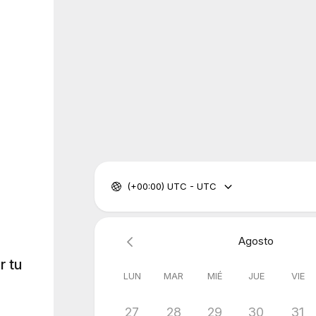
(+00:00) UTC - UTC
Agosto
r tu
LUN
MAR
MIÉ
JUE
VIE
27
28
29
30
31