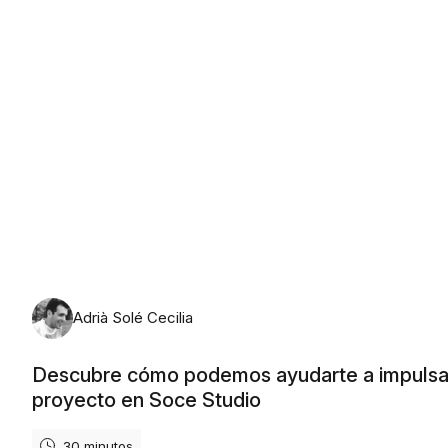
lunes, 10 de agosto de 2026
Adrià Solé Cecilia
Descubre cómo podemos ayudarte a impulsa
proyecto en Soce Studio
30 minutos