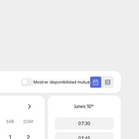
Mostrar disponibilidad mutua
lunes
10º
SÁB
DOM
07:30
1
2
07:45