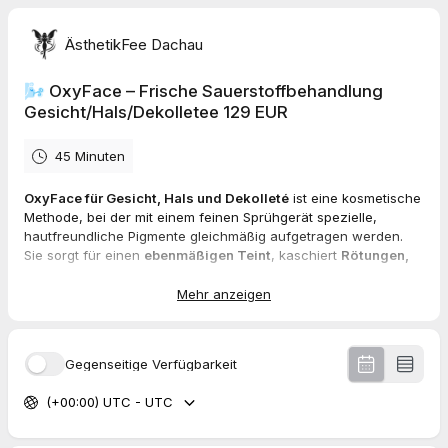
ÄsthetikFee Dachau
🌬️ OxyFace – Frische Sauerstoffbehandlung
Gesicht/Hals/Dekolletee 129 EUR
45 Minuten
OxyFace für Gesicht, Hals und Dekolleté
ist eine kosmetische
Methode, bei der mit einem feinen Sprühgerät spezielle,
hautfreundliche Pigmente gleichmäßig aufgetragen werden.
Sie sorgt für einen
ebenmäßigen Teint
, kaschiert
Rötungen,
Pigmentflecken, Unreinheiten oder feine Linien
und verleiht
der Haut ein
frisches, natürliches Aussehen
.
Mehr anzeigen
Das Ergebnis ist
sofort sichtbar
,
leicht und makellos
, ohne
Maskeneffekt, und hält je nach Produkt
bis zu mehreren
Stunden
.
Gegenseitige Verfügbarkeit
(+00:00) UTC - UTC
Empfehlung 2-4 Behandlungen im Abstand von 3 Wochen