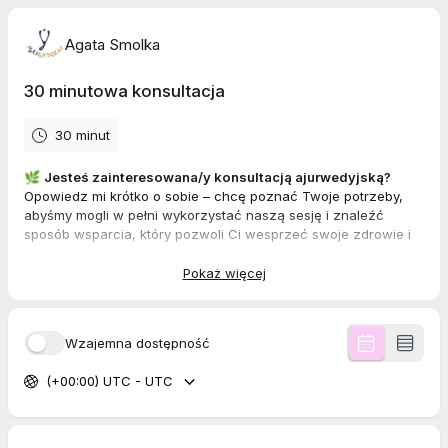
Agata Smolka
30 minutowa konsultacja
30 minut
🌿
Jesteś zainteresowana/y konsultacją ajurwedyjską?
Opowiedz mi krótko o sobie – chcę poznać Twoje potrzeby,
abyśmy mogli w pełni wykorzystać naszą sesję i znaleźć
sposób wsparcia, który pozwoli Ci wesprzeć swoje zdrowie i
dobre samopoczucie.
Pokaż więcej
🍽️ Zastanawiasz się nad dietoterapią?
Opowiedz mi krótko o sobie – chcę poznać Twoje potrzeby,
żebyśmy wspólnie mogli określić, jakie zmiany w Twoim
Wzajemna dostępność
odżywianiu będą wspierać Twoje zdrowie i samopoczucie a
jednocześnie będą spójne z Twoim stylem życia i celami.
(+00:00) UTC - UTC
✨Rozważasz sesję Soul Coaching®?
Podczas naszej rozmowy sprawdzimy, czy Soul Coaching®
to
właściwa ścieżka dla Ciebie, która pomoże Ci odkryć swoją