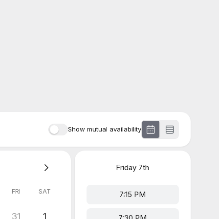
Show mutual availability
Friday
7th
FRI
SAT
7:15 PM
31
1
7:30 PM