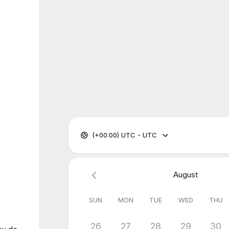
(+00:00) UTC - UTC
August
SUN
MON
TUE
WED
THU
26
27
28
29
30