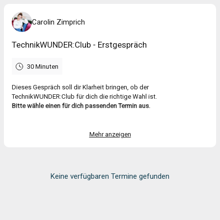
Carolin Zimprich
TechnikWUNDER:Club - Erstgespräch
30 Minuten
Dieses Gespräch soll dir Klarheit bringen, ob der
TechnikWUNDER:Club für dich die richtige Wahl ist.
Bitte wähle einen für dich passenden Termin aus.
Du bekommst im Anschluss noch eine E-Mail von mir, mit Deiner
persönlichen Einladung.
Mehr anzeigen
Du findest nichts passendes? Dann schreibe mir gerne eine
Nachricht : Carolin Zimprich
Keine verfügbaren Termine gefunden