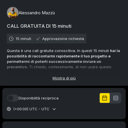
Alessandro Mazzù
CALL GRATUITA DI 15 minuti
15 minuti
Approvazione richiesta
Questa è una call gratuita conoscitiva. In questi 15 minuti
hai la
possibilità di raccontarmi rapidamente il tuo progetto e
permettermi di poterti successivamente inviare un
preventivo.
Ti chiedo, cortesemente, di non usare questo
strumento se hai solo delle domande o delle curiosità ma non
prevedi di prenotare una eventuale successiva consulenza.
Mostra di più
Grazie.
Disponibilità reciproca
(+00:00) UTC - UTC