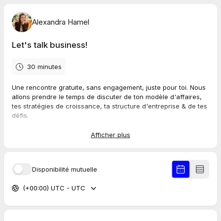
Alexandra Hamel
Let's talk business!
30 minutes
Une rencontre gratuite, sans engagement, juste pour toi. Nous
allons prendre le temps de discuter de ton modèle d'affaires,
tes stratégies de croissance, ta structure d'entreprise & de tes
défis.
J'ai bien hâte d'en apprendre plus sur ta vie de rêve et
Afficher plus
regarder comment je peux t'aider à t'y propulser!
- Alexe
Disponibilité mutuelle
(+00:00) UTC - UTC