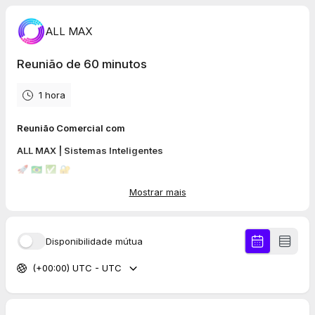
ALL MAX
Reunião de 60 minutos
1 hora
Reunião Comercial com
ALL MAX | Sistemas Inteligentes
🚀 🇧🇷 ✅ 🔐
Mostrar mais
Já fez nosso Diagnóstico Gratuito de Infra Estrutura e
serviços?
Acesse:
https://infra.allmax.com.br/
Disponibilidade mútua
Faça também Gratuitamente Nosso Diagnóstico de LGPD:
Acesse:
https://dpomax.com.br/lgpd/
(+00:00) UTC - UTC