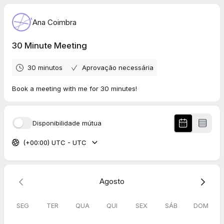
Ana Coimbra
30 Minute Meeting
30 minutos
Aprovação necessária
Book a meeting with me for 30 minutes!
Disponibilidade mútua
(+00:00) UTC - UTC
Agosto
SEG
TER
QUA
QUI
SEX
SÁB
DOM