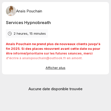
Anaïs Pouchain
Services Hypnobreath
2 heures, 15 minutes
Anaïs Pouchain ne prend plus de nouveaux clients jusqu'à
fin 2025. Si des places réouvrent avant cette date ou pour
être informé/prioritaire sur les futures séances, merci
d'écrire à anaispouchain@outlook.fr en amont.
Prise de rendez-vous d'une séance d'
hypnobreath
© avec
Afficher plus
Anaïs Pouchain.
Que puis-je attendre de ce service ?
Chaque séance est différente et s’articule autour d’un thème
Aucune date disponible trouvée
prédéfini. La séance s'articule autour d'une
méditation hypnotique menant progressivement vers un
EMC
ainsi que
des exercices introspectifs issus du coaching, des
exercices de
respiration
guidée… Le déroulé de la méthode en
elle-même et ce vers quoi elle donne accès sur les différents