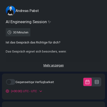
Andreas Pabst
AI Engineering Session ✨
30 Minuten
Ist das Gespräch das Richtige für dich?
Das Gespräch eignet sich besonders, wenn:
✔ dein Team bereits mit KI arbeitet oder erste MVPs baut
Mehr anzeigen
✔ Welche Herausforderungen euch aktuell bremsen
✔ du mehr Geschwindigkeit erzielen möchtest, ohne Qualität zu
Gegenseitige Verfügbarkeit
verlieren
(+00:00) UTC - UTC
✔ du KI strukturiert und skalierbar in eure Entwicklung integrieren
möchtest
✔ du vermeiden möchtest, dass aus schnellen Prototypen