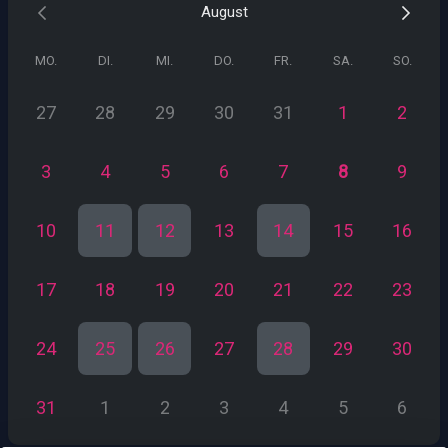
August
technische Schulden werden
Keine Verkaufsshow - sondern ein ehrliches Gespräch darüber, wo ihr
MO.
DI.
MI.
DO.
FR.
SA.
SO.
heute steht, welche Potenziale es gibt und ob eine Zusammenarbeit
überhaupt sinnvoll ist.
27
28
29
30
31
1
2
Dauer: 30 Minuten
Ort: Online via Google Meet
3
4
5
6
7
8
9
10
11
12
13
14
15
16
17
18
19
20
21
22
23
24
25
26
27
28
29
30
31
1
2
3
4
5
6