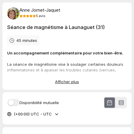
Anne Jornet-Jaquet
5
avis
Séance de magnétisme à Launaguet (31)
45 minutes
Un accompagnement complémentaire pour votre bien-être.
La séance de magnétisme vise à soulager certaines douleurs
inflammatoires et à apaiser les troubles cutanés (verrues,
eczéma, zona…).
Elle peut également diminuer les sensations de brûlure.
Afficher plus
Chaque séance débute par un temps d’échange pour
comprendre votre besoin et votre situation. Le soin se déroule
Disponibilité mutuelle
ensuite dans un cadre calme et bienveillant, où j'interviens par
apposition des mains ou à distance du corps, afin de favoriser
(+00:00) UTC - UTC
la détente et le rééquilibrage énergétique.
Cette approche douce s’inscrit en complément d’un suivi
médical et ne se substitue pas à un traitement prescrit par un