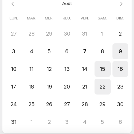
Août
En réservant, vous vous engagez à être présent, avec une
vision claire de ce que vous souhaitez. C’est déjà un premier
LUN.
MAR.
MER.
JEU.
VEN.
SAM.
DIM.
pas concret vers votre réussite. 📝
27
28
29
30
31
1
2
3
4
5
6
7
8
9
10
11
12
13
14
15
16
17
18
19
20
21
22
23
24
25
26
27
28
29
30
31
1
2
3
4
5
6