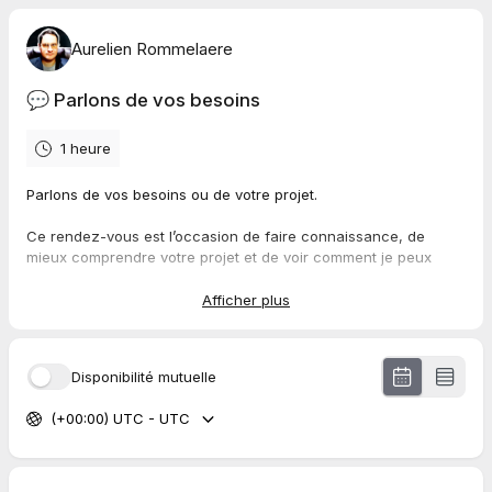
Aurelien Rommelaere
💬 Parlons de vos besoins
1 heure
Parlons de vos besoins ou de votre projet.
Ce rendez-vous est l’occasion de faire connaissance, de
mieux comprendre votre projet et de voir comment je peux
vous aider.
Afficher plus
⚠️ Important :
Je réserve ces créneaux rares et limités à ceux qui veulent
Disponibilité mutuelle
vraiment avancer, et qui sont prêts à investir financièrement
par la suite, comme les entrepreneurs qui me font déjà
(+00:00) UTC - UTC
confiance.
Aucun conseil technique ou solution avancée ne sera fourni
gratuitement lors de cet appel.
(Contactez-moi pour cela)