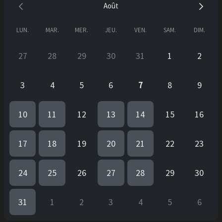
Août
merci d'avance ;-)
LUN.
MAR.
MER.
JEU.
VEN.
SAM.
DIM.
27
28
29
30
31
1
2
3
4
5
6
7
8
9
10
11
12
13
14
15
16
17
18
19
20
21
22
23
24
25
26
27
28
29
30
31
1
2
3
4
5
6