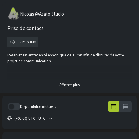
Nicolas @Asato Studio
Prise de contact
15 minutes
Réservez un entretien téléphonique de 15mn afin de discuter de votre
projet de communication.
Merci de répondre aux quelques questions posées lors de la réservation
Afficher plus
de votre RDV.
Disponibilité mutuelle
Si besoin, n'hésitez pas à m'envoyer un mail à
nico@asato-studio.fr
avec
les infos dont vous disposez avant le rdv téléphonique, afin que je puisse
(+00:00) UTC - UTC
le préparer,