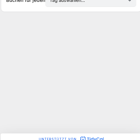
Buchen für jeden
Wähle einfach eine passende Zeit aus, die dir gut passt. Denke
daran, dass dieser Termin der Beginn einer aufschlussreichen
Reise sein wird!
Freue mich darauf, dich kennenzulernen und gemeinsam mit
dir an deinen Zielen zu arbeiten.
Mit Vorfreude,
Aurora Botarel
UNTERSTÜTZT VON