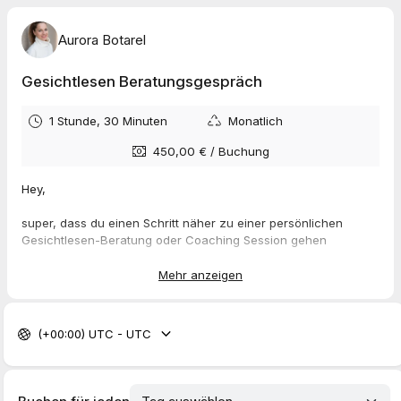
Aurora Botarel
Gesichtlesen Beratungsgespräch
1 Stunde, 30 Minuten
Monatlich
450,00 €
/
Buchung
Hey,
super, dass du einen Schritt näher zu einer persönlichen
Gesichtlesen-Beratung oder Coaching Session gehen
möchtest!
Mehr anzeigen
Dein Wunsch nach Weiterentwicklung und Klarheit ist
inspirierend.
In unserer gemeinsamen Zeit können wir gezielt an deinen
(+00:00) UTC - UTC
Zielen arbeiten, Hindernisse überwinden und neue
Perspektiven entdecken. Egal, ob du dich für Gesichtlesen
interessierst oder nach einer Coaching Session suchst, ich bin
hier, um dich zu unterstützen.