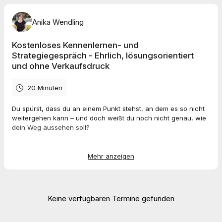
Anika Wendling
Kostenloses Kennenlernen- und
Strategiegespräch - Ehrlich, lösungsorientiert
und ohne Verkaufsdruck
20 Minuten
Du spürst, dass du an einem Punkt stehst, an dem es so nicht
weitergehen kann – und doch weißt du noch nicht genau, wie
dein Weg aussehen soll?
In unserem
kostenlosen Kennenlern- & Strategiegespräch
bekommst du die Chance:
Mehr anzeigen
✨ mich ganz unverbindlich kennenzulernen
✨ über deine aktuelle Situation zu sprechen
✨ erste Impulse für Klarheit & mögliche nächste Schritte zu
Keine verfügbaren Termine gefunden
bekommen
Es geht nicht um Verkaufsdruck, sondern darum,