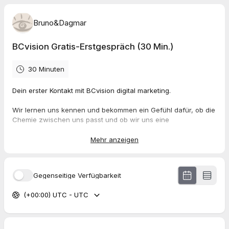
Bruno&Dagmar
BCvision Gratis-Erstgespräch (30 Min.)
30 Minuten
Dein erster Kontakt mit BCvision digital marketing.
Wir lernen uns kennen und bekommen ein Gefühl dafür, ob die
Chemie zwischen uns passt und ob wir uns eine
Zusammenarbeit vorstellen können. Gleichzeitig werfen wir
einen ersten Blick auf deine aktuelle Situation und
Mehr anzeigen
Fragestellung
Buche einen freien Termin für Dein 30 min Gratis-Erstgespräch
Gegenseitige Verfügbarkeit
mit uns. Anschließend erhältst du einen Link für eine
Videokonferenz über Zoom, den du im Browser oder in der
(+00:00) UTC - UTC
Zoom-App öffnen kannst.