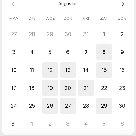
Augustus
wanneer je ermee verder wilt.
Tot snel.
MAA
DIN
WOE
DON
VRI
ZAT
ZON
Warme groet,
Bianca
27
28
29
30
31
1
2
3
4
5
6
7
8
9
10
11
12
13
14
15
16
17
18
19
20
21
22
23
24
25
26
27
28
29
30
31
1
2
3
4
5
6