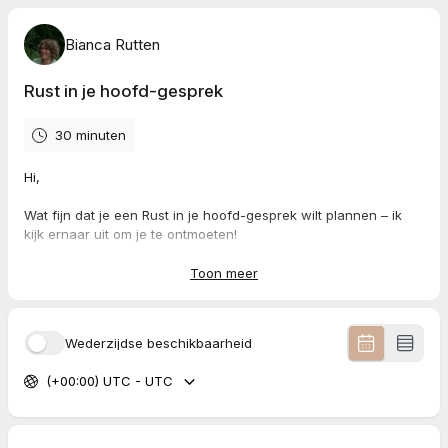
Bianca Rutten
Rust in je hoofd-gesprek
30 minuten
Hi,
Wat fijn dat je een Rust in je hoofd-gesprek wilt plannen – ik
kijk ernaar uit om je te ontmoeten!
Plan hieronder jouw gesprek van ongeveer 45 minuten.
Toon meer
Tijdens ons gesprek doen we een kort systemisch onderzoek
naar wat jou op dit moment tegenhoudt. Wat zit je dwars? Wat
Wederzijdse beschikbaarheid
wringt? We kijken samen naar wat er onder de oppervlakte
speelt.
(+00:00) UTC - UTC
Aan het einde van het gesprek geef ik je een passend voorstel
voor jouw eerste stap naar meer rust, helderheid en een lichter
leven.
Het aanbod is geheel vrijblijvend – jij bepaalt of en