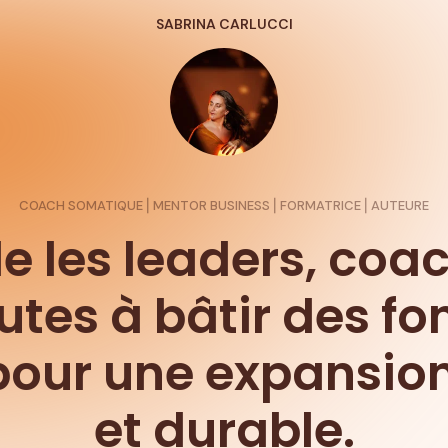
SABRINA CARLUCCI
COACH SOMATIQUE ⎢MENTOR BUSINESS ⎢FORMATRICE ⎢AUTEURE
de les leaders, coac
utes à bâtir des fo
pour une expansio
et durable.