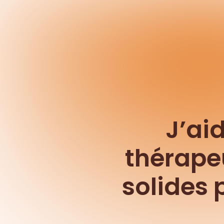
J’ai
thérape
solides 