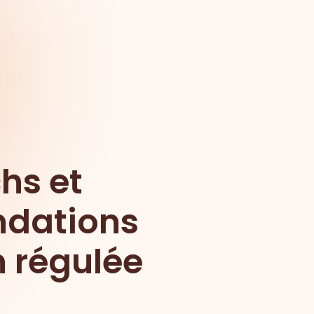
hs et
ndations
n régulée