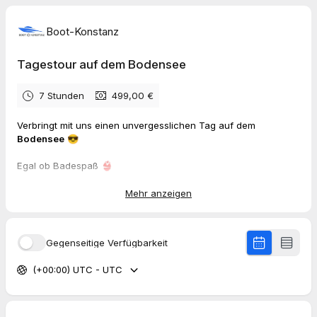
Boot-Konstanz
Tagestour auf dem Bodensee
7 Stunden
499,00 €
Verbringt mit uns einen unvergesslichen Tag auf dem
Bodensee
😎
Egal ob Badespaß 👙
oder einen Ausflug auf die andere Seeseite zum Kaffee trinken
🏖️
Mehr anzeigen
Wir planen den Tag nach euren individuellen Vorlieben ☀️
Bis bald am Bodensee 😎
Gegenseitige Verfügbarkeit
(+00:00) UTC - UTC
Bitte beachte, dass du hier lediglich einen Termin buchen
kannst. Wir werden uns dann später bei dir telefonisch, per
WhatsApp oder per Mail bei dir melden, um euch ein auf euch
perfekt zugeschnittenes Angebot zu erstellen.