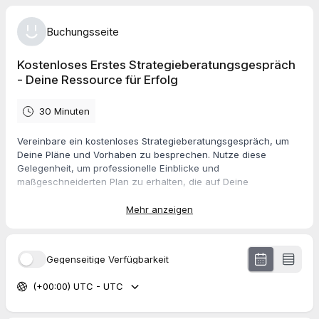
Buchungsseite
Kostenloses Erstes Strategieberatungsgespräch
- Deine Ressource für Erfolg
30 Minuten
Vereinbare ein kostenloses Strategieberatungsgespräch, um
Deine Pläne und Vorhaben zu besprechen. Nutze diese
Gelegenheit, um professionelle Einblicke und
maßgeschneiderten Plan zu erhalten, die auf Deine
spezifischen Bedürfnisse und Ziele zugeschnitten sind.
Mehr anzeigen
Dieses Gespräch bietet eine wertvolle Möglichkeit, Deine Ideen
mit uns zu erörtern und einen klaren, strategischen Fahrplan
für Deine Zukunft zu entwickeln.
Gegenseitige Verfügbarkeit
(+00:00) UTC - UTC