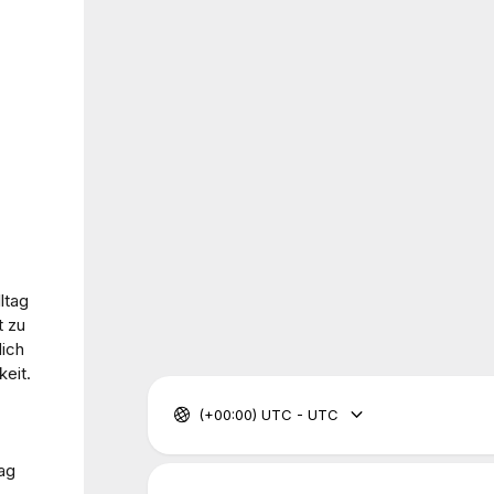
ltag
t zu
dich
eit.
(+00:00) UTC - UTC
tag