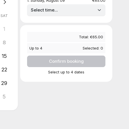
1
.
Sunday, August 09
€65.00
SAT
1
Total:
€65.00
8
Up to
4
Selected:
0
15
Confirm booking
22
Select up to 4 dates
29
5