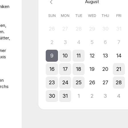
August
niken
SUN
MON
TUE
WED
THU
FRI
gen,
26
27
28
29
30
31
en.
ätter,
2
3
4
5
6
7
ner
9
10
11
12
13
14
xis
16
17
18
19
20
21
ren
23
24
25
26
27
28
urchs
30
31
1
2
3
4