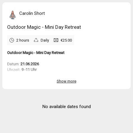
Carolin Short
Outdoor Magic - Mini Day Retreat
2 hours
Daily
€25.00
Outdoor Magic - Mini Day Retreat
Datum:
21.06.2026
Uhrzeit:
9 -11 Uhr
Location
:
Wiese auf dem Vierfelderhof
, 14089 Berlin Gatow
Show more
Contact me: +49 173-6355648
Ablauf:
No available dates found
🌞 Am Tag der Sommersonnenwende & Welt Yoga Tages kommen
wir zusammen, um die Fülle des Lebens, das Licht und die Kraft der
Natur bewusst zu genießen.
Gemeinsam verbringen wir diesen besonderen Vormittag, um
aufzutanken, loszulassen und uns mit der Energie dieser magischen