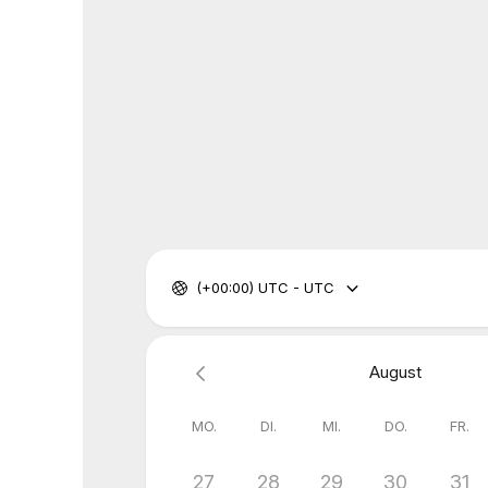
(+00:00) UTC - UTC
August
MO.
DI.
MI.
DO.
FR.
27
28
29
30
31