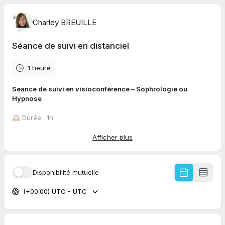
Charley BREUILLE
Séance de suivi en distanciel
1 heure
Séance de suivi en visioconférence – Sophrologie ou
Hypnose
🕰️ Durée : 1h
💰 Tarif :
• Sophrologie / Hypnose : 70€ (adulte) / 60€ (enfant/ado/
Afficher plus
étudiant)
(paiement à effectuer avant la séance)
Disponibilité mutuelle
💻 En visio via Skype ou WhatsApp
📌 Installez-vous dans un endroit calme et confortable, sans
(+00:00) UTC - UTC
interruption.
❌ Hypnose spirituelle régressive non proposée en visio.
Pour toute question :