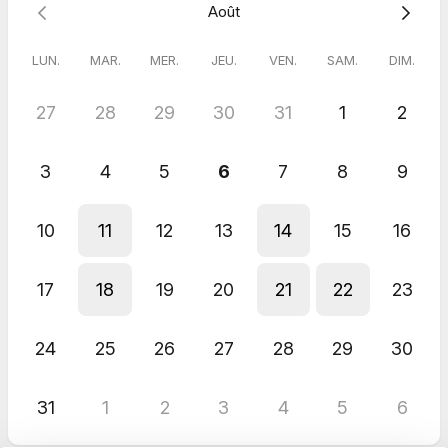
Août
📞
0658327437
📧
charley.breuille@hotmail.fr
LUN.
MAR.
MER.
JEU.
VEN.
SAM.
DIM.
à bientôt,
Charley Breuille
Sophrologue & Praticienne en Hypnose
27
28
29
30
31
1
2
🌐
www.sophrologieriviera.com
3
4
5
6
7
8
9
10
11
12
13
14
15
16
17
18
19
20
21
22
23
24
25
26
27
28
29
30
31
1
2
3
4
5
6