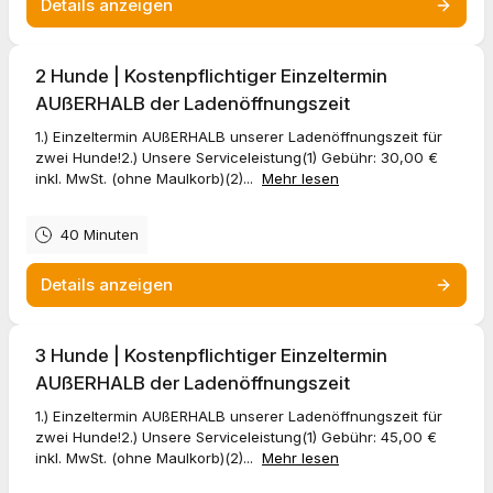
15,- inkl. MwSt. (für einen Hund) bis zu 45,- EUR (für 3 Hunde) -
Details anzeigen
natürlich ohne Maulkorb.
Einzeltermin INNERHALB der Ladenöffnungszeiten
2 Hunde | Kostenpflichtiger Einzeltermin
Es sind weitere Menschen und Hunde anwesend, es muss
AUßERHALB der Ladenöffnungszeit
gewährleistet sein, dass dein Hund niemanden gefährdet oder
beispielsweise durch dauerhaft andauerndes Bellen stört. Falls
1.) Einzeltermin AUßERHALB unserer Ladenöffnungszeit für
dein Hund mehr Ruhe braucht, vereinbare bitte einen
zwei Hunde!2.) Unsere Serviceleistung(1) Gebühr: 30,00 €
kostenpflichtigen Einzeltermin außerhalb der
inkl. MwSt. (ohne Maulkorb)(2)...
Mehr lesen
Ladenöffnungszeiten.
Dein chic & scharf Team
40 Minuten
Details anzeigen
3 Hunde | Kostenpflichtiger Einzeltermin
AUßERHALB der Ladenöffnungszeit
1.) Einzeltermin AUßERHALB unserer Ladenöffnungszeit für
zwei Hunde!2.) Unsere Serviceleistung(1) Gebühr: 45,00 €
inkl. MwSt. (ohne Maulkorb)(2)...
Mehr lesen