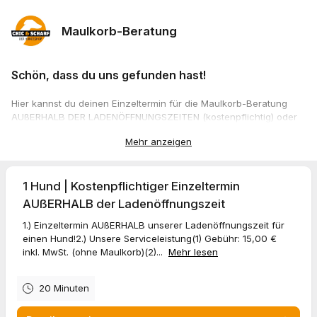
Maulkorb-Beratung
Schön, dass du uns gefunden hast!
Hier kannst du deinen Einzeltermin für die Maulkorb-Beratung
AUßERHALB DER LADENÖFFNUNGSZEITEN (kostenpflichtig) oder
deinen Einzeltermin INNERHALB DER LADENÖFFNUNGSZEITEN
Mehr anzeigen
(kostenfrei) zur Auswahl eines passenden Maulkorbs für bis zu 3
Hunde in unserem Hundeshop in 54294 Trier vereinbaren.
BITTE BEACHTEN
1 Hund | Kostenpflichtiger Einzeltermin
Allgemein
AUßERHALB der Ladenöffnungszeit
Generell können nur Einzeltermine für Hunde durchgeführt
werden, die unsere Mitarbeiter*innen nicht gefährden und von
1.) Einzeltermin AUßERHALB unserer Ladenöffnungszeit für
ihren Menschen sicher geführt werden können. Die
einen Hund!2.) Unsere Serviceleistung(1) Gebühr: 15,00 €
Maulkorbanprobe selbst führen die Hundehalter selbst durch und
inkl. MwSt. (ohne Maulkorb)(2)...
Mehr lesen
erhalten dazu Anleitung von unserem Team.
20 Minuten
Einzeltermin AUßERHALB der Ladenöffnungszeiten
Diese Dienstleistung ist kostenpflichtig! Ein Einzeltermin kostet ab