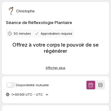
Christophe
Séance de Réflexologie Plantaire
50 minutes
Approbation requise
Offrez à votre corps le pouvoir de se
régénérer
Thérapie douce, issue de traditions anciennes, la réflexologie
Afficher plus
plantaire repose sur un principe simple : Chaque zone du pied
correspond à un organe, une fonction, une émotion.
Par des pressions ciblées, on relance la circulation
énergétique. On dissipe les blocages. Le corps retrouve son
Disponibilité mutuelle
équilibre. Le mental s’apaise, sans médicament, sans douleur ;
Seulement avec les mains.
(+00:00) UTC - UTC
Ma pratique est à la croisée des cultures, enracinée, intuitive
et profondément humaine.
Je vous accueille avec douceur, sans jugement. Dans un