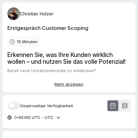
Christian Holzer
Erstgespräch Customer Scoping
15 Minuten
Erkennen Sie, was Ihre Kunden wirklich
wollen – und nutzen Sie das volle Potenzial!
Bereit neue Umsatzpotenziale zu entdecken?
Ich unterstütze Sie die Bedürfnisse & Erwartungen ihrer
Mehr anzeigen
Kunden besser zu verstehen und identifiziere gemeinsam mit
Ihnen neue Umsatzpotenziale und Chancen.
Gegenseitige Verfügbarkeit
(+00:00) UTC - UTC