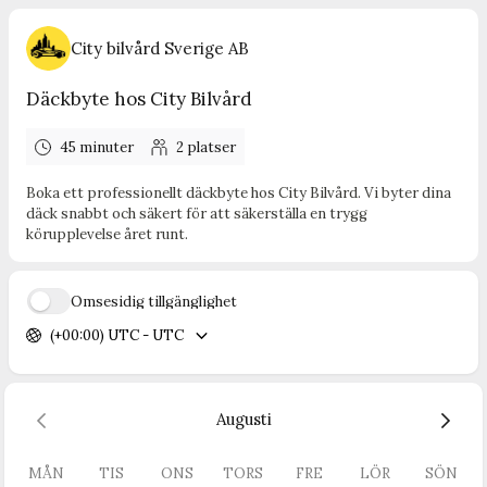
City bilvård Sverige AB
Däckbyte hos City Bilvård
45 minuter
2
platser
Boka ett professionellt däckbyte hos City Bilvård. Vi byter dina
däck snabbt och säkert för att säkerställa en trygg
körupplevelse året runt.
Ömsesidig tillgänglighet
(+00:00) UTC - UTC
Augusti
MÅN
TIS
ONS
TORS
FRE
LÖR
SÖN